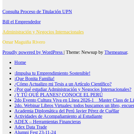
Consulta Proceso de Titulación UPN
Bill el Emprendedor
Administración y Negocios Internacionales
Omar Maguiña Rivero
Proudly powered by WordPress
|
Theme: Newsup by
Themeansar
.
Home
¡Impulsa tu Emprendimiento Sostenible!
¡Que Bonita Familia!
¿Cómo Actualizo mi Tesis a un Artículo Científico?
¿Por qué estudiar Administración y Negocios Internacionales?
¿Y TÚ QUÉ PLANES? CONOCE EL PERÚ
2do Evento Cultura Viva en Línea 2026-1 _ Master Class de Li
2do. Webinar Libros Virtuales: todos buscamos un libro, encuen
Academia Diplomática del Perú Javier Pérez de Cuéllar
Actividades de Acompañamiento al Estudiante
ADEX – Herramientas Financieras
Adex Data Trade
Alumni Fest 23-11-24