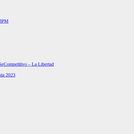
– 3PM
SeCompetitivo – La Libertad
sta 2023