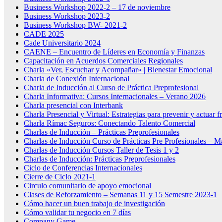
Business Workshop 2022-2 – 17 de noviembre
Business Workshop 2023-2
Business Workshop BW- 2021-2
CADE 2025
Cade Universitario 2024
CAENE – Encuentro de Líderes en Economía y Finanzas
Capacitación en Acuerdos Comerciales Regionales
Charla «Ver, Escuchar y Acompañar» | Bienestar Emocional
Charla de Conexión Internacional
Charla de Inducción al Curso de Práctica Preprofesional
Charla Informativa: Cursos Internacionales – Verano 2026
Charla presencial con Interbank
Charla Presencial y Virtual: Estrategias para prevenir y actuar f
Charla Rímac Seguros: Conectando Talento Comercial
Charlas de Inducción – Prácticas Preprofesionales
Charlas de Inducción Curso de Prácticas Pre Profesionales – 
Charlas de Inducción Cursos Taller de Tesis 1 y 2
Charlas de Inducción: Prácticas Preprofesionales
Ciclo de Conferencias Internacionales
Cierre de Ciclo 2021-1
Circulo comunitario de apoyo emocional
Clases de Reforzamiento – Semanas 11 y 15 Semestre 2023-1
Cómo hacer un buen trabajo de investigación
Cómo validar tu negocio en 7 días
Company Game