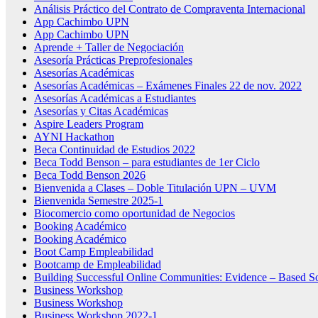
Análisis Práctico del Contrato de Compraventa Internacional
App Cachimbo UPN
App Cachimbo UPN
Aprende + Taller de Negociación
Asesoría Prácticas Preprofesionales
Asesorías Académicas
Asesorías Académicas – Exámenes Finales 22 de nov. 2022
Asesorías Académicas a Estudiantes
Asesorías y Citas Académicas
Aspire Leaders Program
AYNI Hackathon
Beca Continuidad de Estudios 2022
Beca Todd Benson – para estudiantes de 1er Ciclo
Beca Todd Benson 2026
Bienvenida a Clases – Doble Titulación UPN – UVM
Bienvenida Semestre 2025-1
Biocomercio como oportunidad de Negocios
Booking Académico
Booking Académico
Boot Camp Empleabilidad
Bootcamp de Empleabilidad
Building Successful Online Communities: Evidence – Based S
Business Workshop
Business Workshop
Business Workshop 2022-1