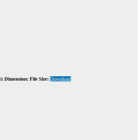
sh
Dimension:
File Size:
Download