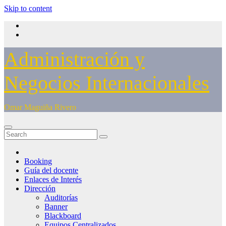
Skip to content
Administración y
Negocios Internacionales
Omar Maguiña Rivero
Booking
Guía del docente
Enlaces de Interés
Dirección
Auditorías
Banner
Blackboard
Equipos Centralizados