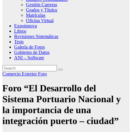
Gestión Carreras
Grados y Títulos
Matrículas
Oficina Virtual
Expoinnova
Libros
Revisiones Sistemáticas
Tesis
Galería de Fotos
Gobierno de Datos
ANI – Software
Comercio Exterior
Foro
Foro “El Desarrollo del
Sistema Portuario Nacional y
la importancia de una
integración puerto – ciudad”