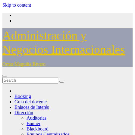
Skip to content
Administración y
Negocios Internacionales
Omar Maguiña Rivero
Booking
Guía del docente
Enlaces de Interés
Dirección
Auditorías
Banner
Blackboard
Equipos Centralizados