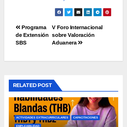
Navegación
Programa
V Foro Internacional
de Extensión
sobre Valoración
de
SBS
Aduanera
entradas
RELATED POST
ACTIVIDADES EXTRACURRICULARES
CAPACITACIONES
EMPLEABILIDAD