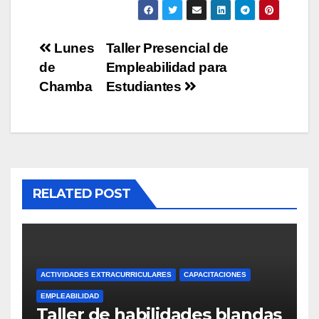
Navegación
Lunes
Taller Presencial de
de
Empleabilidad para
de
Chamba
Estudiantes
entradas
RELATED POST
ACTIVIDADES EXTRACURRICULARES
CAPACITACIONES
EMPLEABILIDAD
Taller de habilidades blandas