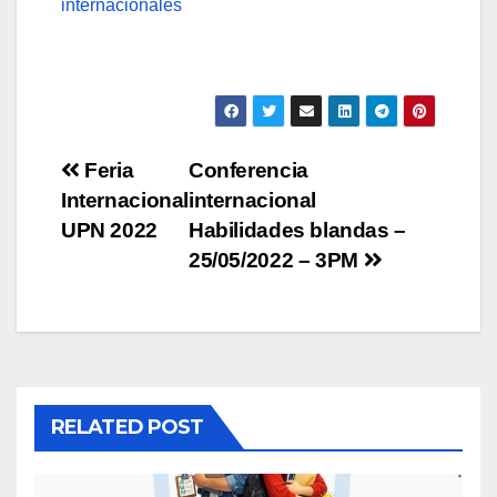
internacionales
Navegación
Feria
Conferencia
Internacional
internacional
de
UPN 2022
Habilidades blandas –
entradas
25/05/2022 – 3PM
RELATED POST