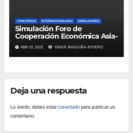
CONCURSOS
INTERNACIONALIDAD
SIMULADORES
Simulación Foro de
Cooperación Económica Asia-
Pacífico
ABR 20, 2026
OMAR MAGUIÑA-RIVERO
Deja una respuesta
Lo siento, debes estar
conectado
para publicar un
comentario.