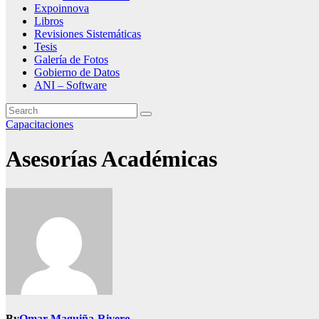
Expoinnova
Libros
Revisiones Sistemáticas
Tesis
Galería de Fotos
Gobierno de Datos
ANI – Software
Capacitaciones
Asesorías Académicas
By
Omar Maguiña-Rivero