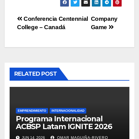
Navegación
Conferencia Centennial
Company
College – Canadá
Game
de
entradas
RELATED POST
EMPRENDIMIENTO
INTERNACIONALIDAD
Programa Internacional
ACBSP Latam IGNITE 2026
JUN 14, 2026
OMAR MAGUIÑA-RIVERO