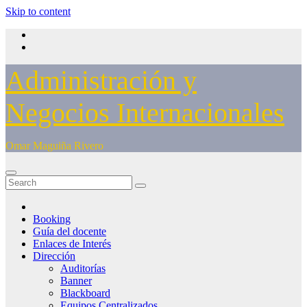
Skip to content
Administración y
Negocios Internacionales
Omar Maguiña Rivero
Booking
Guía del docente
Enlaces de Interés
Dirección
Auditorías
Banner
Blackboard
Equipos Centralizados