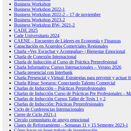
Business Workshop
Business Workshop 2022-1
Business Workshop 2022-2 – 17 de noviembre
Business Workshop 2023-2
Business Workshop BW- 2021-2
CADE 2025
Cade Universitario 2024
CAENE – Encuentro de Líderes en Economía y Finanzas
Capacitación en Acuerdos Comerciales Regionales
Charla «Ver, Escuchar y Acompañar» | Bienestar Emocional
Charla de Conexión Internacional
Charla de Inducción al Curso de Práctica Preprofesional
Charla Informativa: Cursos Internacionales – Verano 2026
Charla presencial con Interbank
Charla Presencial y Virtual: Estrategias para prevenir y actuar f
Charla Rímac Seguros: Conectando Talento Comercial
Charlas de Inducción – Prácticas Preprofesionales
Charlas de Inducción Curso de Prácticas Pre Profesionales – 
Charlas de Inducción Cursos Taller de Tesis 1 y 2
Charlas de Inducción: Prácticas Preprofesionales
Ciclo de Conferencias Internacionales
Cierre de Ciclo 2021-1
Circulo comunitario de apoyo emocional
Clases de Reforzamiento – Semanas 11 y 15 Semestre 2023-1
Cómo hacer un buen trabajo de investigación