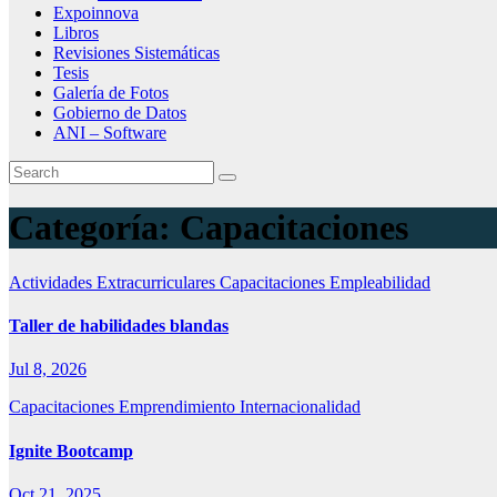
Expoinnova
Libros
Revisiones Sistemáticas
Tesis
Galería de Fotos
Gobierno de Datos
ANI – Software
Categoría:
Capacitaciones
Actividades Extracurriculares
Capacitaciones
Empleabilidad
Taller de habilidades blandas
Jul 8, 2026
Capacitaciones
Emprendimiento
Internacionalidad
Ignite Bootcamp
Oct 21, 2025