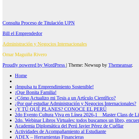
Consulta Proceso de Titulación UPN
Bill el Emprendedor
Administración y Negocios Internacionales
Omar Maguiña Rivero
Proudly powered by WordPress
|
Theme: Newsup by
Themeansar
.
Home
¡Impulsa tu Emprendimiento Sostenible!
¡Que Bonita Familia!
¿Cómo Actualizo mi Tesis a un Artículo Científico?
¿Por qué estudiar Administración y Negocios Internacionales?
¿Y TÚ QUÉ PLANES? CONOCE EL PERÚ
2do Evento Cultura Viva en Línea 2026-1 _ Master Class de Li
2do. Webinar Libros Virtuales: todos buscamos un libro, encuen
Academia Diplomática del Perú Javier Pérez de Cuéllar
Actividades de Acompañamiento al Estudiante
ADEX – Herramientas Financieras