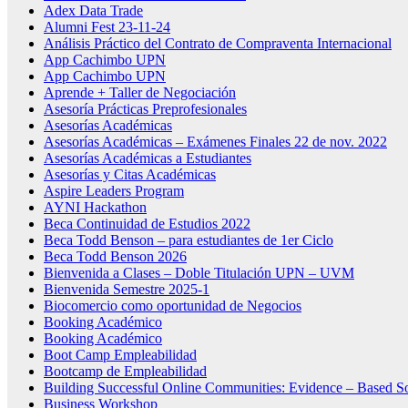
Adex Data Trade
Alumni Fest 23-11-24
Análisis Práctico del Contrato de Compraventa Internacional
App Cachimbo UPN
App Cachimbo UPN
Aprende + Taller de Negociación
Asesoría Prácticas Preprofesionales
Asesorías Académicas
Asesorías Académicas – Exámenes Finales 22 de nov. 2022
Asesorías Académicas a Estudiantes
Asesorías y Citas Académicas
Aspire Leaders Program
AYNI Hackathon
Beca Continuidad de Estudios 2022
Beca Todd Benson – para estudiantes de 1er Ciclo
Beca Todd Benson 2026
Bienvenida a Clases – Doble Titulación UPN – UVM
Bienvenida Semestre 2025-1
Biocomercio como oportunidad de Negocios
Booking Académico
Booking Académico
Boot Camp Empleabilidad
Bootcamp de Empleabilidad
Building Successful Online Communities: Evidence – Based S
Business Workshop