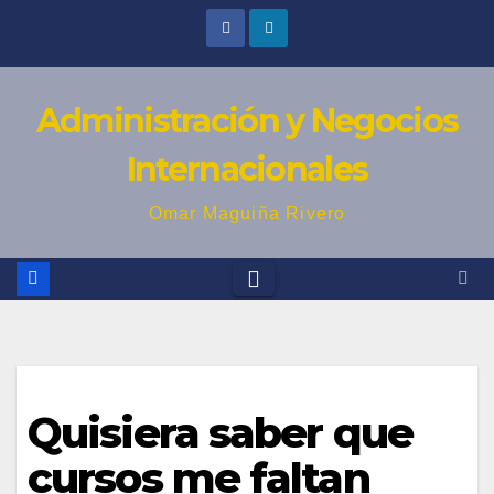
Skip
to
content
Administración y Negocios
Internacionales
Omar Maguiña Rivero
Quisiera saber que
cursos me faltan